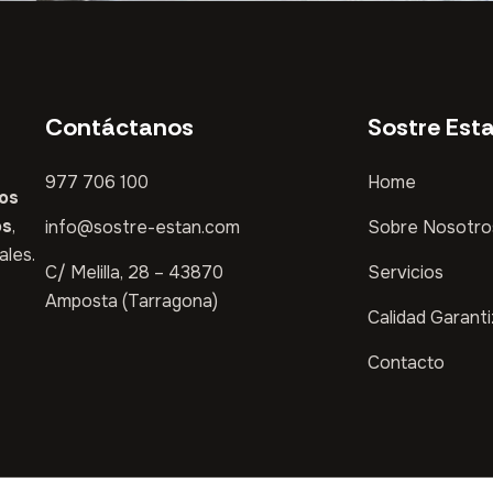
Contáctanos
Sostre Est
977 706 100
Home
sos
os
,
info@sostre-estan.com
Sobre Nosotro
ales.
C/ Melilla, 28 – 43870
Servicios
Amposta (Tarragona)
Calidad Garant
Contacto