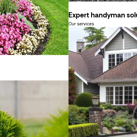
Expert handyman sol
Our services