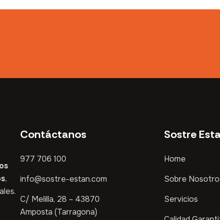
Contáctanos
Sostre Est
977 706 100
Home
sos
os
,
info@sostre-estan.com
Sobre Nosotro
ales.
C/ Melilla, 28 – 43870
Servicios
Amposta (Tarragona)
Calidad Garant