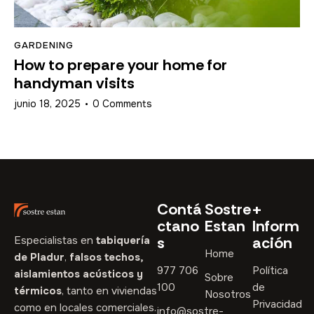
GARDENING
How to prepare your home for
handyman visits
junio 18, 2025
0
Comments
Contá
Sostre
+
ctano
Estan
Inform
s
ación
Especialistas en
tabiquería
Home
de Pladur
,
falsos techos,
977 706
Política
aislamientos acústicos y
Sobre
100
de
térmicos
, tanto en viviendas
Nosotros
Privacidad
como en locales comerciales.
info@sostre-